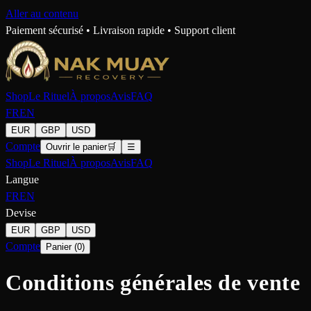
Aller au contenu
Paiement sécurisé • Livraison rapide • Support client
Shop
Le Rituel
À propos
Avis
FAQ
FR
EN
EUR
GBP
USD
Compte
Ouvrir le panier
🛒
☰
Shop
Le Rituel
À propos
Avis
FAQ
Langue
FR
EN
Devise
EUR
GBP
USD
Compte
Panier
(
0
)
Conditions générales de vente